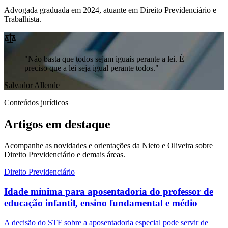
Advogada graduada em 2024, atuante em Direito Previdenciário e
Trabalhista.
"Não basta que todos sejam iguais perante a lei. É
preciso que a lei seja igual perante todos."
Salvador Allende
Conteúdos jurídicos
Artigos em destaque
Acompanhe as novidades e orientações da Nieto e Oliveira sobre
Direito Previdenciário e demais áreas.
Direito Previdenciário
Idade mínima para aposentadoria do professor de
educação infantil, ensino fundamental e médio
A decisão do STF sobre a aposentadoria especial pode servir de